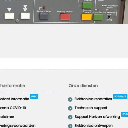
jfsinformatie
Onze diensten
INFO
POPULAIR
ntact informatie
Elektronica reparaties
rona COVID-19
Technisch support
POP
sclaimer
Support Horizon afwerking
veringsvoorwaarden
Elektronica ontwerpen