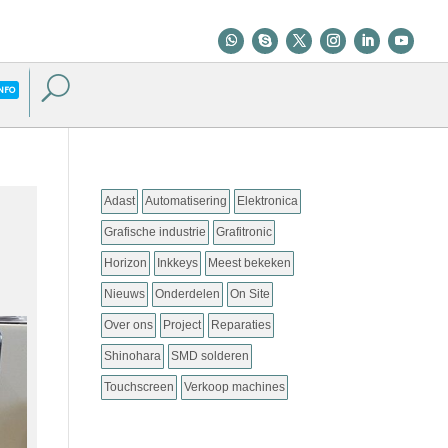
NFO
Adast
Automatisering
Elektronica
Grafische industrie
Grafitronic
Horizon
Inkkeys
Meest bekeken
Nieuws
Onderdelen
On Site
Over ons
Project
Reparaties
Shinohara
SMD solderen
Touchscreen
Verkoop machines