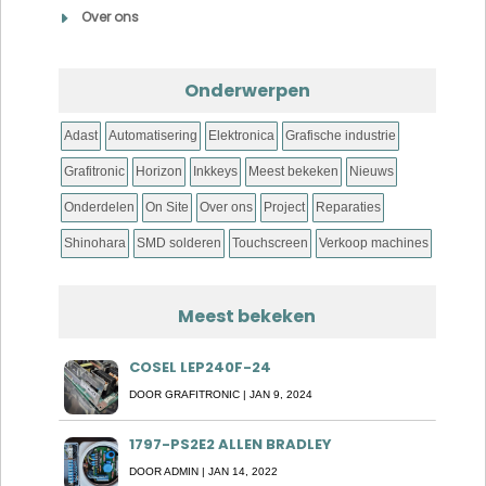
Over ons
Onderwerpen
Adast
Automatisering
Elektronica
Grafische industrie
Grafitronic
Horizon
Inkkeys
Meest bekeken
Nieuws
Onderdelen
On Site
Over ons
Project
Reparaties
Shinohara
SMD solderen
Touchscreen
Verkoop machines
Meest bekeken
COSEL LEP240F-24
DOOR
GRAFITRONIC
|
JAN 9, 2024
1797-PS2E2 ALLEN BRADLEY
DOOR
ADMIN
|
JAN 14, 2022