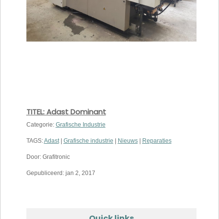
TITEL: Adast Dominant
Categorie:
Grafische Industrie
TAGS:
Adast
|
Grafische industrie
|
Nieuws
|
Reparaties
Door: Grafitronic
Gepubliceerd: jan 2, 2017
Quick links