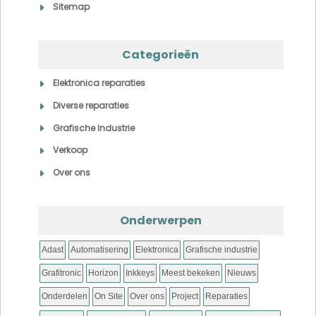
Sitemap
Categorieën
Elektronica reparaties
Diverse reparaties
Grafische Industrie
Verkoop
Over ons
Onderwerpen
Adast
Automatisering
Elektronica
Grafische industrie
Grafitronic
Horizon
Inkkeys
Meest bekeken
Nieuws
Onderdelen
On Site
Over ons
Project
Reparaties