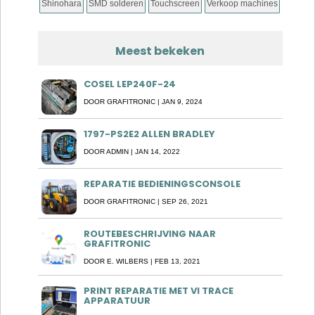
Shinohara
SMD solderen
Touchscreen
Verkoop machines
Meest bekeken
COSEL LEP240F-24
DOOR
GRAFITRONIC
|
JAN 9, 2024
1797-PS2E2 ALLEN BRADLEY
DOOR
ADMIN
|
JAN 14, 2022
REPARATIE BEDIENINGSCONSOLE
DOOR
GRAFITRONIC
|
SEP 26, 2021
ROUTEBESCHRIJVING NAAR
GRAFITRONIC
DOOR
E. WILBERS
|
FEB 13, 2021
PRINT REPARATIE MET VI TRACE
APPARATUUR