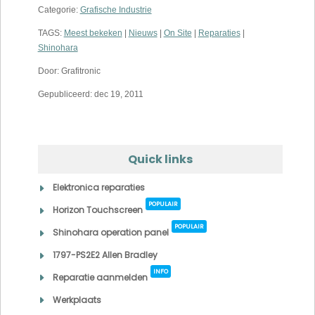
Categorie:
Grafische Industrie
TAGS:
Meest bekeken
|
Nieuws
|
On Site
|
Reparaties
|
Shinohara
Door: Grafitronic
Gepubliceerd: dec 19, 2011
Quick links
Elektronica reparaties
POPULAIR
Horizon Touchscreen
POPULAIR
Shinohara operation panel
1797-PS2E2 Allen Bradley
INFO
Reparatie aanmelden
Werkplaats